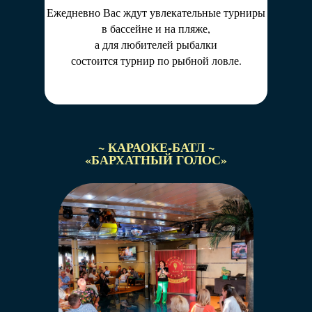
Ежедневно Вас ждут увлекательные турниры
в бассейне и на пляже,
а для любителей рыбалки
состоится турнир по рыбной ловле.
~ КАРАОКЕ-БАТЛ ~
«БАРХАТНЫЙ ГОЛОС»
«Радио Шансон» зажигает теплые огни
самых
душевных вечеров!
Сразу после концертов, заходите к нам
на «Бархатный огонёк» в бар «Бархатный
Шансон».