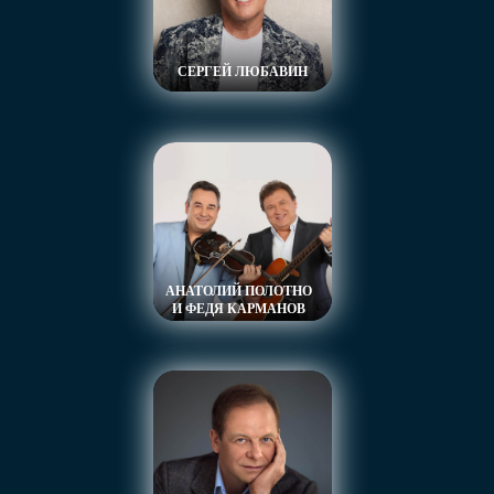
СЕРГЕЙ ЛЮБАВИН
Целую неделю вы будете наслаждаться
встречами с артистами «Радио Шансон»,
многочасовыми концертами и любимыми
АНАТОЛИЙ ПОЛОТНО
песнями.
И ФЕДЯ КАРМАНОВ
25 октября. Гала-концерт. Открытие.
26 октября. Концерт звёзд шансона.
27 октября. Концерт звёзд шансона.
28 октября. Концерт звёзд шансона.
29 октября. Гала-концерт. Закрытие