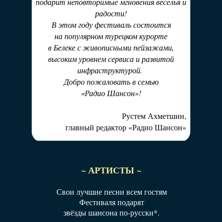
подарит неповторимые мгновения веселья и
радости!
В этом году фестиваль состоится
на популярном турецком курорте
в Белеке с живописными пейзажами,
высоким уровнем сервиса и развитой
инфраструктурой.
Добро пожаловать в семью
«Радио Шансон»!
Рустем Ахметшин,
главный редактор «Радио Шансон»
~ АРТИСТЫ ~
Свои лучшие песни всем гостям
Фестиваля подарят
звёзды шансона по-русски*.