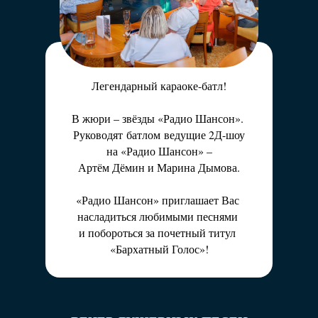
Вас ждут творческие вечера любимых
артистов
в уникальном формате.
Дружеская атмосфера, откровенные истории
и песни
Легендарный караоке-батл!
для души!
В жюри – звёзды «Радио Шансон».
Руководят батлом ведущие 2Д-шоу
на «Радио Шансон» –
Артём Дёмин и Марина Дымова.
«Радио Шансон» приглашает Вас
насладиться любимыми песнями
и побороться за почетный титул
«Бархатный Голос»!