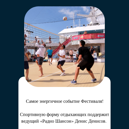
Легендарный караоке-батл!
В жюри – звёзды «Радио Шансон».
Руководят батлом ведущие 2Д-шоу на
«Радио
Шансон» – Артём Дёмин и Марина Дымова.
«Радио Шансон» приглашает Вас
насладиться любимыми песнями
и побороться за почетный титул
«Бархатный Голос»!
Самое энергичное событие Фестиваля!
Спортивную форму отдыхающих поддержит
ведущий «Радио Шансон» Денис Денисов.