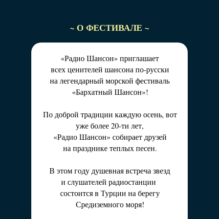
Это не просто концерт, это место силы,
Это не просто концерт, это место силы,
куда люди возвращаются за уникальной
куда люди возвращаются за уникальной
атмосферой. Ежедневная развлекательная
~ О ФЕСТИВАЛЕ ~
атмосферой.
программа от «Радио Шансон»
Ежедневная развлекательная программа
подарит неповторимые мгновения веселья и
от «Радио Шансон»
«Радио Шансон» приглашает
радости!
подарит неповторимые мгновения веселья и
всех ценителей шансона по-русски
В этом году фестиваль состоится на
радости!
на легендарный морской фестиваль
популярном турецком курорте в Белеке с
В этом году фестиваль состоится на
«Бархатный Шансон»!
живописными пейзажами, высоким
популярном турецком курорте в Белеке с
уровнем сервиса и развитой
живописными пейзажами,
По доброй традиции каждую осень, вот
инфраструктурой.
высоким уровнем сервиса и развитой
уже более 20-ти лет,
Добро пожаловать в семью «Радио
инфраструктурой.
«Радио Шансон» собирает друзей
Шансон»!
Добро пожаловать в семью «Радио
на празднике теплых песен.
Шансон»!
Рустем Ахметшин, главный редактор
В этом году душевная встреча звезд
«Радио Шансон»
Рустем Ахметшин, главный редактор
и слушателей радиостанции
«Радио Шансон»
состоится в Турции на берегу
Средиземного моря!