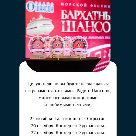
переместится из студии на солнечное
побережье.
Артём Дёмин и Марина Дымова подарят
хорошее настроение на весь день!
Вы сможете пообщаться
с ведущими «Радио Шансон»,
а в «Звёздном завтраке» лично
задать вопросы любимым артистам.
Целую неделю вы будете наслаждаться
встречами с артистами «Радио Шансон»,
многочасовыми концертами
и любимыми песнями.
25 октября. Гала-концерт. Открытие.
26 октября. Концерт звёзд шансона.
27 октября. Концерт звёзд шансона.