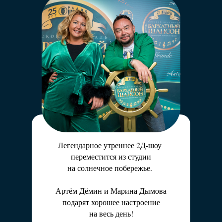
Самое энергичное событие Фестиваля!
Спортивную форму отдыхающих поддержит
ведущий «Радио Шансон» Денис Денисов.
Ежедневно Вас ждут увлекательные турниры
в бассейне и на пляже, а для любителей
рыбалки состоится турнир по рыбной ловле.
Легендарное утреннее 2Д-шоу
переместится из студии
на солнечное побережье.
Артём Дёмин и Марина Дымова
подарят хорошее настроение
на весь день!