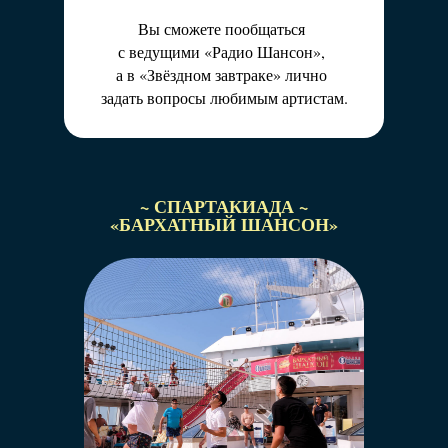
Вы сможете пообщаться
с ведущими «Радио Шансон»,
а в «Звёздном завтраке» лично
задать вопросы любимым артистам.
~ СПАРТАКИАДА ~
«БАРХАТНЫЙ ШАНСОН»
Легендарный караоке-батл!
В жюри – звёзды «Радио Шансон».
Руководят батлом ведущие 2Д-шоу на
«Радио
Шансон» – Артём Дёмин и Марина Дымова.