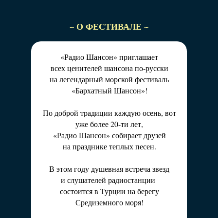
Это не просто концерт, это место силы,
Это не просто концерт, это место силы,
куда люди возвращаются за уникальной
куда люди возвращаются за уникальной
атмосферой. Ежедневная развлекательная
~ О ФЕСТИВАЛЕ ~
атмосферой.
программа от «Радио Шансон»
Ежедневная развлекательная программа
подарит неповторимые мгновения веселья и
от «Радио Шансон»
«Радио Шансон» приглашает
радости!
подарит неповторимые мгновения веселья и
всех ценителей шансона по-русски
В этом году фестиваль состоится на
радости!
на легендарный морской фестиваль
популярном турецком курорте в Белеке с
В этом году фестиваль состоится на
«Бархатный Шансон»!
живописными пейзажами, высоким
популярном турецком курорте в Белеке с
уровнем сервиса и развитой
живописными пейзажами,
По доброй традиции каждую осень, вот
инфраструктурой.
высоким уровнем сервиса и развитой
уже более 20-ти лет,
Добро пожаловать в семью «Радио
инфраструктурой.
«Радио Шансон» собирает друзей
Шансон»!
Добро пожаловать в семью «Радио
на празднике теплых песен.
Шансон»!
Рустем Ахметшин, главный редактор
В этом году душевная встреча звезд
«Радио Шансон»
Рустем Ахметшин, главный редактор
и слушателей радиостанции
«Радио Шансон»
состоится в Турции на берегу
Средиземного моря!