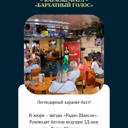
«БАРХАТНЫЙ ГОЛОС»
«Радио Шансон» зажигает теплые огни
самых
душевных вечеров!
Сразу после концертов, заходите к нам
на «Бархатный огонёк» в бар «Бархатный
Шансон».
Вас ждут творческие вечера любимых
артистов
в уникальном формате.
Дружеская атмосфера, откровенные истории
и песни
Легендарный караоке-батл!
для души!
В жюри – звёзды «Радио Шансон».
Руководят батлом ведущие 2Д-шоу