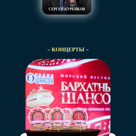
СЕРГЕЙ КУРЕНКОВ
~ КОНЦЕРТЫ ~
Легендарное утреннее 2Д-шоу
переместится из студии на солнечное
побережье.
Артём Дёмин и Марина Дымова подарят
хорошее настроение на весь день!
Вы сможете пообщаться
с ведущими «Радио Шансон»,
а в «Звёздном завтраке» лично